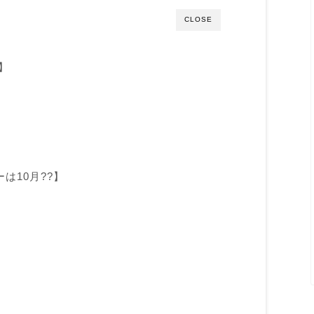
CLOSE
】
は10月??】