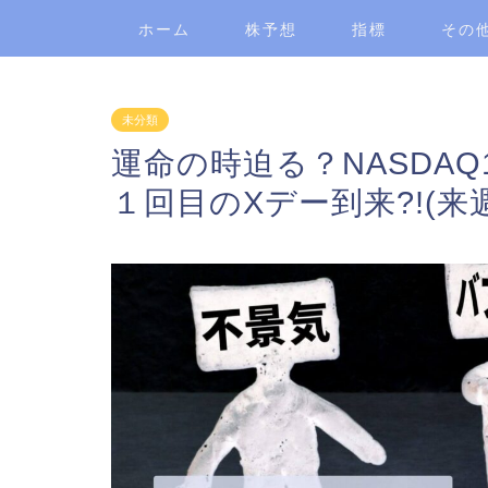
ホーム
株予想
指標
その
未分類
運命の時迫る？NASDAQ
１回目のXデー到来?!(来