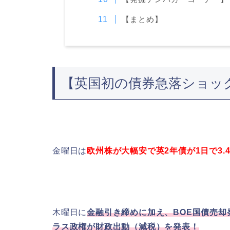
【まとめ】
【英国初の債券急落ショッ
金曜日は
欧州株が大幅安で英2年債が1日で3.4
木曜日に
金融引き締めに加え、
BOE国債売
ラス政権が財政出動（減税）を発表！