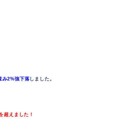
並み2%強下落
しました。
%を超えました！