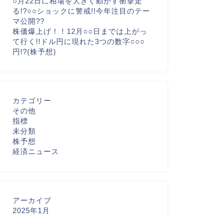
○月22日に相場を大きく動かす衝撃走
る!?○○ショックに警戒!!今年注目のテー
マ公開??
株価爆上げ！！12月○○日までは上がっ
て行く!!ドル円に現れた3つの数字○○○
円!?(株予想)
カテゴリー
その他
指標
未分類
株予想
経済ニュース
アーカイブ
2025年1月